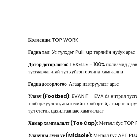
Коллекци
: TOP WORK
Гадна тал
: Ус түлхдэг Pull-up төрлийн нубук арьс
Дотор доторлогоо
: TEXELLE – 100% полиамид даав
тусгаарлагчтай тул хүйтэн орчинд хамгаална
Гадна доторлогоо
: Агаар нэвтрүүлдэг арьс
Улавч (Footbed)
: EVANIT – EVA ба нитрил тусга
хэлбэржүүлсэн, анатомийн хэлбэртэй, агаар нэвтрү
тул статик цахилгаанаас хамгаалдаг.
Хамар хамгаалалт (Toe Cap)
: Металл бус TOP
Улавчны дунд үе (Midsole)
: Металл бус APT PL