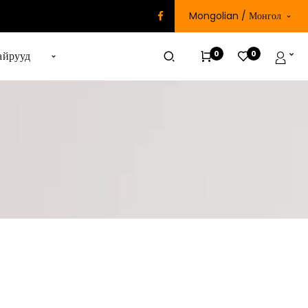
Mongolian / Монгол
0
0
айрууд