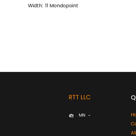
Width:
11 Mondopoint
RTT LLC
Q
H
MN
C
A