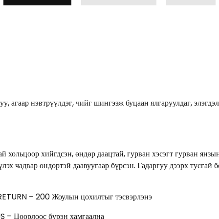
уу, агаар нэвтрүүлдэг, чийг шингээж буцаан ялгаруулдаг, элэг
й хольцоор хийгдсэн, өндөр даацтай, гурван хэсэгт гурван янзы
үлэх чадвар өндөртэй даавуугаар бүрсэн. Гадаргуу дээрх тусгай 
 RETURN – 200 Жоулын цохилтыг тэсвэрлэнэ
US – Цоорлоос бүрэн хамгаална