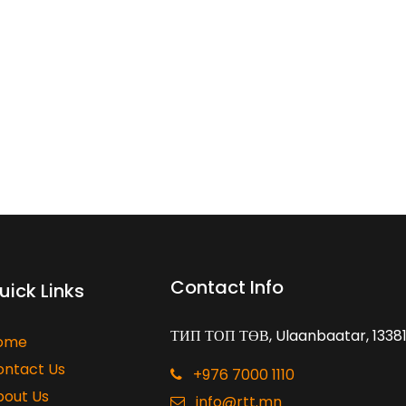
Contact Info
uick Links
ТИП ТОП ТӨВ, Ulaanbaatar, 1338
ome
ontact Us
+976 7000 1110
bout Us
info@rtt.mn