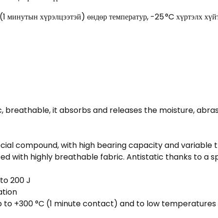
(1 минутын хүрэлцээтэй) өндөр температур, -25 °C хүртэлх хүй
, breathable, it absorbs and releases the moisture, abras
pecial compound, with high bearing capacity and variabl
with highly breathable fabric. Antistatic thanks to a sp
to 200 J
ation
p to +300 °C (1 minute contact) and to low temperatures 