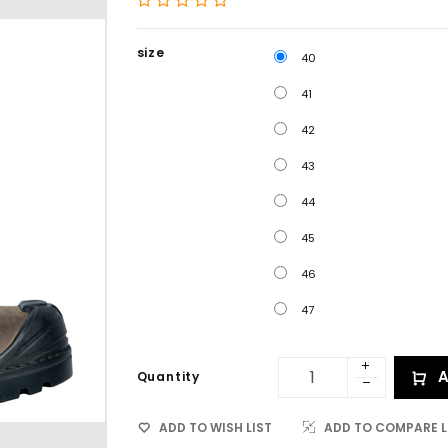
size
40
41
42
43
44
45
46
47
A
Quantity
ADD TO WISH LIST
ADD TO COMPARE L