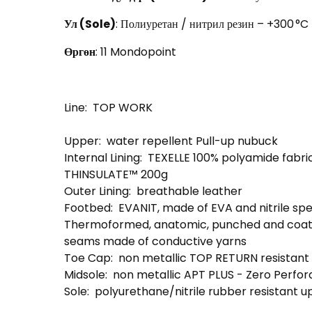
Ул (Sole)
: Полиуретан / нитрил резин – +300 °C 
Өргөн
: 11 Mondopoint
Line:
TOP WORK
Upper:
water repellent Pull-up nubuck
Internal Lining:
TEXELLE 100% polyamide fabric
THINSULATE™ 200g
Outer Lining:
breathable leather
Footbed:
EVANIT, made of EVA and nitrile s
Thermoformed, anatomic, punched and coated 
seams made of conductive yarns
Toe Cap:
non metallic TOP RETURN resistant 
Midsole:
non metallic APT PLUS - Zero Perfor
Sole:
polyurethane/nitrile rubber resistant u