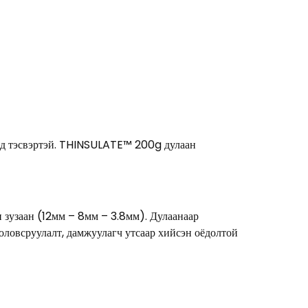
дэлд тэсвэртэй. THINSULATE™ 200g дулаан
н зузаан (12мм – 8мм – 3.8мм). Дулаанаар
боловсруулалт, дамжуулагч утсаар хийсэн оёдолтой