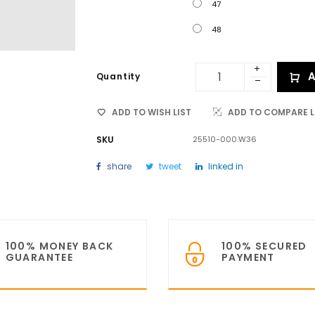
47
48
A
Quantity
ADD TO WISH LIST
ADD TO COMPARE L
SKU
25510-000.W36
share
tweet
linked in
100% MONEY BACK
100% SECURED
GUARANTEE
PAYMENT