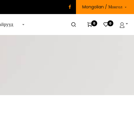
Mongolian / Монгол
0
0
айрууд