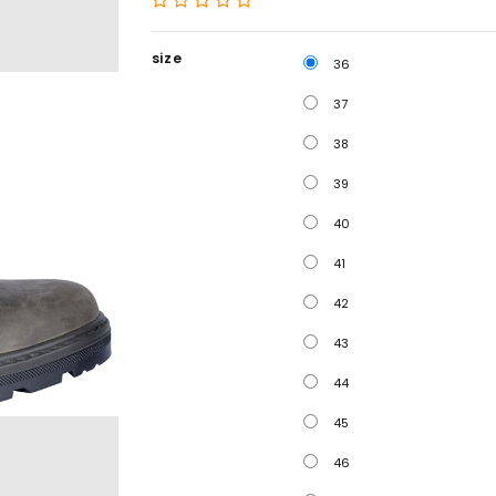
size
36
37
38
39
40
41
42
43
44
45
46