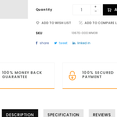
A
Quantity
ADD TO WISH LIST
ADD TO COMPARE L
SKU
13670-000.WM38
share
tweet
linked in
100% MONEY BACK
100% SECURED
GUARANTEE
PAYMENT
DESCRIPTION
SPECIFICATION
REVIEWS