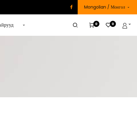
Mongolian / Монгол
0
0
айрууд