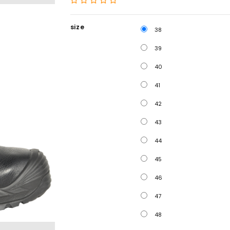
size
38
39
40
41
42
43
44
45
46
47
48