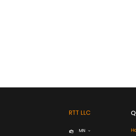
RTT LLC
Q
H
MN