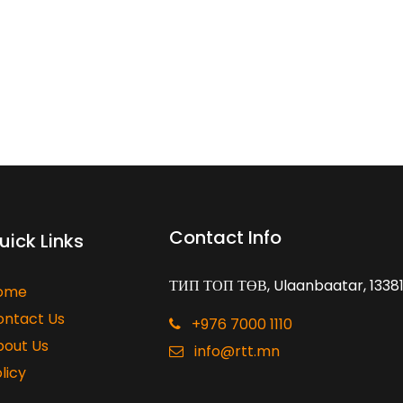
Contact Info
uick Links
ТИП ТОП ТӨВ, Ulaanbaatar, 1338
ome
ontact Us
+976 7000 1110
bout Us
info@rtt.mn
licy