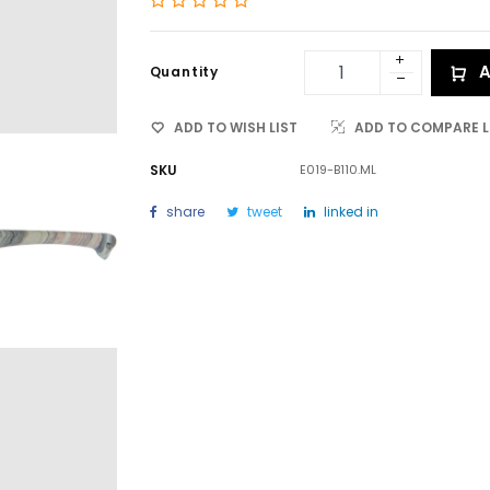
A
Quantity
ADD TO WISH LIST
ADD TO COMPARE L
SKU
E019-B110.ML
share
tweet
linked in