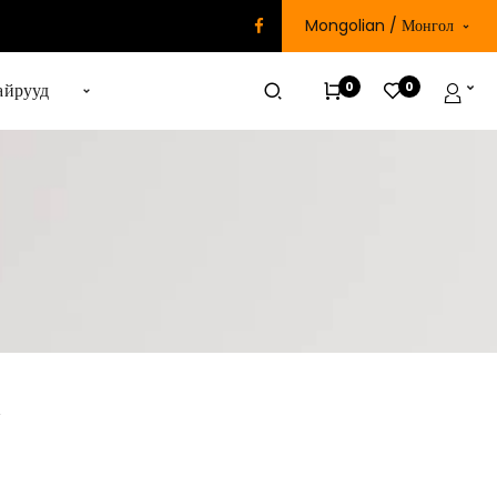
Mongolian / Монгол
0
0
айрууд
Y