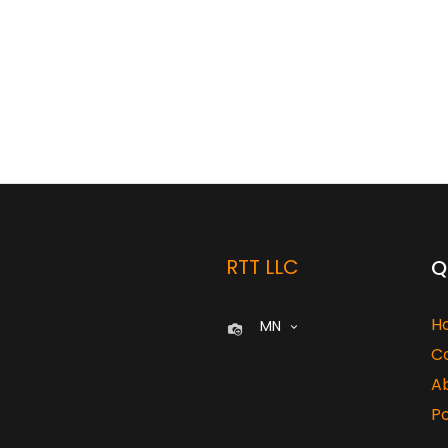
RTT LLC
Q
H
MN
C
A
Po