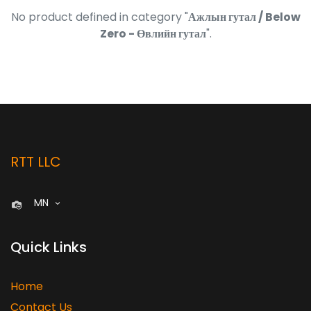
No product defined in category "
Ажлын гутал / Below
Zero - Өвлийн гутал
".
RTT LLC
MN
Quick Links
Home
Contact Us